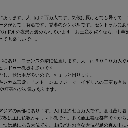
にあります。人口は７百万人です。気候は夏はとても暑くて、
ークがとても有名です。香港のシンボルです。セントラルにあり
00万ドルの夜景と褒められています。お土産を買うなら、中華
とても楽しいです。
パにあり、フランスの隣に位置します。人口は６０００万人ぐ
ヒンドゥー教徒も多いです。
かし、秋は雨が多いので、ちょっと困ります。
キンガム宮殿」「ストーンエッジ」で、イギリスの王室も有名
ーや紅茶のが人気があります。
アジアの南部にあります。人口は約七百万人です。夏は蒸し暑
宗教は主に仏教とキリスト教です。多民族主義な都市ですから
一つは島にある大仏です。山ほどおおきな大仏が島の真ん中に