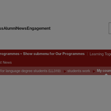
ss
Alumni
News
Engagement
S
W
Programmes
Show submenu
for Our Programmes
Learning Tog
st News
My coun
for language degree students (LL319)
students work