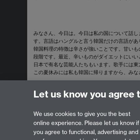
みなさん、今日は。今日は私の国について話し
す。言語はハングルと言う韓国だけの言語があ
韓国料理の特徴は辛さが強いことです。甘いものも
段階です。最近、辛いものがダイエットにいい
日本で有名な芸能人たちもいます。歌手には東
この夏休みには私も韓国に帰りますから、みな
Let us know you agree 
Email:
SMLCOffice@warwick.ac.uk
The Language Centre, Faculty of Arts Buildin
We use cookies to give you the best
online experience. Please let us know if
Page contact:
techsupport.language, Resource
you agree to functional, advertising and
Last revised: Tue 12 Jan 2010