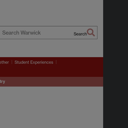
Search
earch
arwick
ether
Student Experiences
try