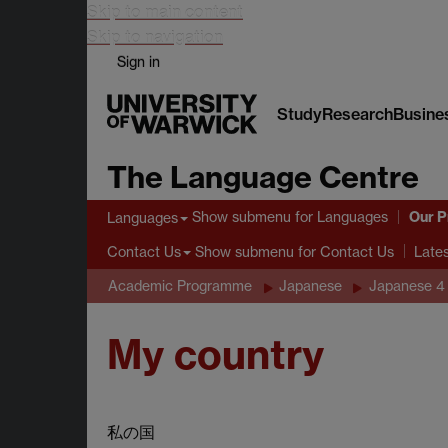
Skip to main content
Skip to navigation
Sign in
Study
Research
Busine
The Language Centre
Our 
Show submenu
for Languages
Languages
Show submenu
for Contact Us
Contact Us
Late
Academic Programme
Japanese
Japanese 4 
My country
私の国