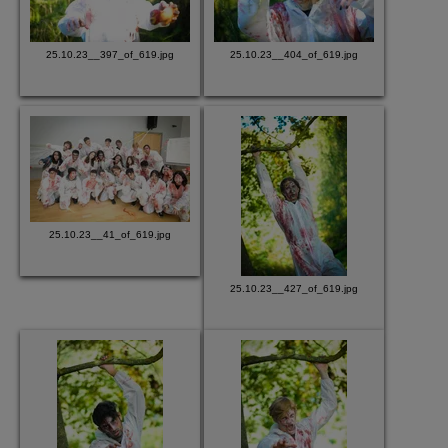
25.10.23__397_of_619.jpg
25.10.23__404_of_619.jpg
25.10.23__41_of_619.jpg
25.10.23__427_of_619.jpg