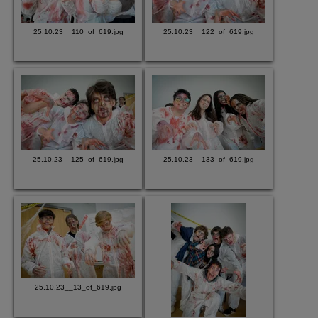
25.10.23__110_of_619.jpg
25.10.23__122_of_619.jpg
25.10.23__125_of_619.jpg
25.10.23__133_of_619.jpg
25.10.23__13_of_619.jpg