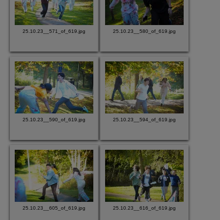
25.10.23__571_of_619.jpg
25.10.23__580_of_619.jpg
25.10.23__590_of_619.jpg
25.10.23__594_of_619.jpg
25.10.23__605_of_619.jpg
25.10.23__616_of_619.jpg