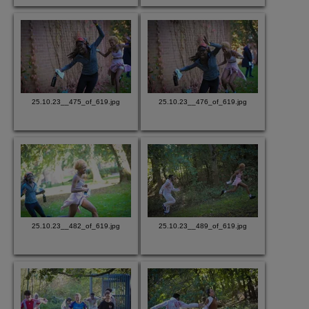
25.10.23__475_of_619.jpg
25.10.23__476_of_619.jpg
25.10.23__482_of_619.jpg
25.10.23__489_of_619.jpg