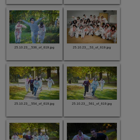
25.10.23__536_of_619.jpg
25.10.23__53_of_619.jpg
25.10.23__554_of_619.jpg
25.10.23__561_of_619.jpg