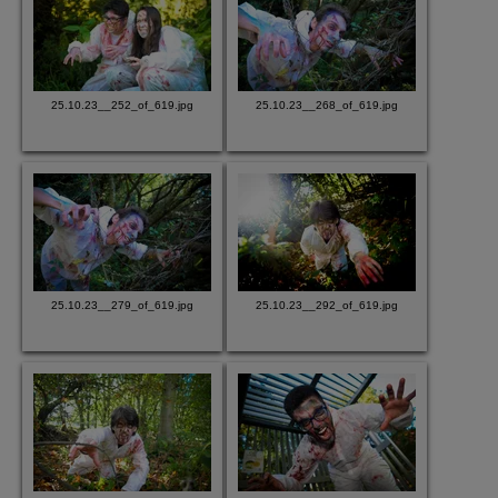
25.10.23__252_of_619.jpg
25.10.23__268_of_619.jpg
25.10.23__279_of_619.jpg
25.10.23__292_of_619.jpg