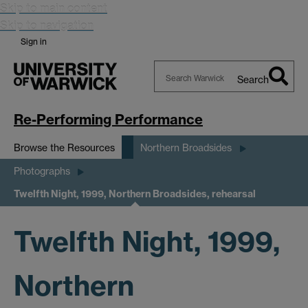
Skip to main content
Skip to navigation
Sign in
Search
Search
Warwick
Re-Performing Performance
Browse the Resources
Northern Broadsides
Photographs
Twelfth Night, 1999, Northern Broadsides, rehearsal
Twelfth Night, 1999,
Northern