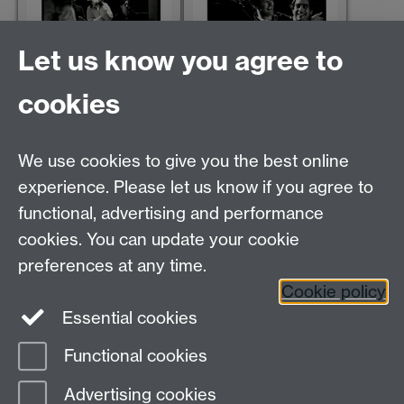
Let us know you agree to
i_nb_tn_1999_069.jpg
i_nb_tn_1999_070.jpg
cookies
We use cookies to give you the best online
experience. Please let us know if you agree to
functional, advertising and performance
cookies. You can update your cookie
i_nb_tn_1999_071.jpg
i_nb_tn_1999_072.jpg
preferences at any time.
Cookie policy
Essential cookies
Functional cookies
Page contact:
IATL
Advertising cookies
Last revised: Fri 22 Jan 2010