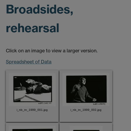
Broadsides,
rehearsal
Click on an image to view a larger version.
Spreadsheet of Data
i_nb_tn_1999_001.jpg
i_nb_tn_1999_002.jpg