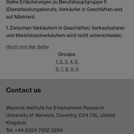
Siehe Erläuterungen zu Berufshauptgruppe 5
(Dienstleistungsberufe, Verkäufer in Geschäften und
auf Märkten).
1. Zwischen Verkäufern in Geschäften, Verkaufsstand-
und Marktstandverkäufern wird nicht unterschieden.
Hoch von der Seite
Groups:
1
,
2
,
3
,
4
,
5
,
6
,
7
,
8
,
9
,
0
Contact us
Warwick Institute for Employment Research
University of Warwick, Coventry, CV4 7AL, United
Kingdom
Tel: +44 (0)24 7652 3284