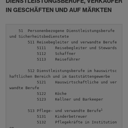
DIENSTLEISTUNGSBERUFE, VERKÄUFER
IN GESCHÄFTEN UND AUF MÄRKTEN
    51  Personenbezogene Dienstleistungsberufe 
und Sicherheitsbedienstete

        511 Reisebegleiter und verwandte Berufe

            5111    Reisebegleiter und Stewards

            5112    Schaffner

            5113    Reiseführer

        512 Dienstleistungsberufe im hauswirtsc
haftlichen Bereich und im Gaststättengewerbe

            5121    Hauswirtschaftliche und ver
wandte Berufe

            5122    Köche

            5123    Kellner und Barkeeper

1
        513 Pflege- und verwandte Berufe
            5131    Kinderbetreuer

            5132    Pflegekräfte in Institution
en
