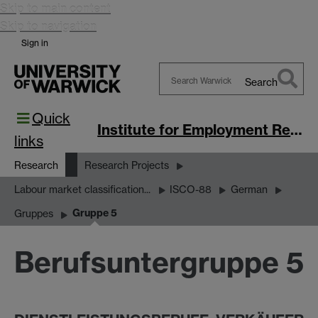
Skip to main content
Skip to navigation
Sign in
Search
Search
Quick
Warwick
Institute for Employment Research
links
Research
Research Projects
Labour market classification...
ISCO-88
German
Gruppe 5
Gruppes
Berufsuntergruppe 5