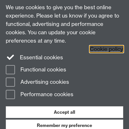
We use cookies to give you the best online
experience. Please let us know if you agree to
functional, advertising and performance
cookies. You can update your cookie
Facebook
LinkedIn
preferences at any time.
Cookie policy
Staff Intranet
Sitemap
Essential cookies
Functional cookies
Page contact: Unknown
Advertising cookies
Last revised: Fri 20 Feb 2004
Performance cookies
Powered by
Sitebuilder
Accessibility
Cookies
© MMXXVI
Modern Slavery Statement
Student Harassment and Sexual Misconduct
Accept all
Privacy
Terms
Remember my preference
Work with us